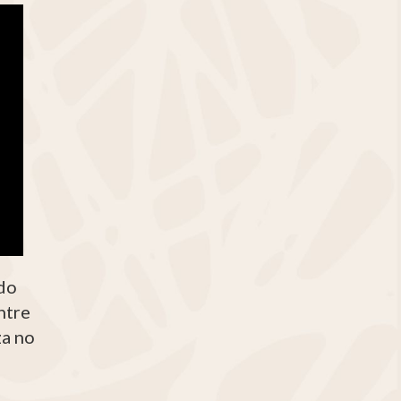
 do
ntre
za no