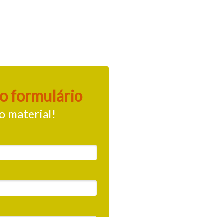
o formulário
 o material!