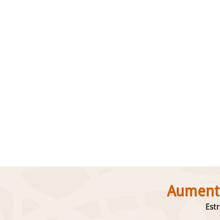
Isso significa:
✔ Alto volume de res
✔ Domínio estratégic
✔ Participação ativa n
plataforma
✔ Cases reconhecido
Nossa atuação vai além 
processos, cultura e int
gerar crescimento susten
Aumente
Estr