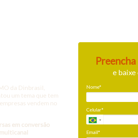
Preencha 
e baixe
O da Dinbrasil,
Nome*
ntou um tema que tem
 empresas vendem no
Celular*
rsas em conversão
multicanal
Email*