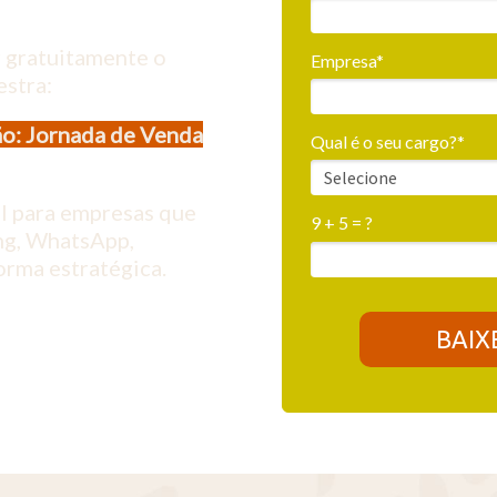
 gratuitamente o
Empresa*
estra:
o: Jornada de Venda
Qual é o seu cargo?*
el para empresas que
9 + 5 = ?
ng, WhatsApp,
rma estratégica.
BAIX