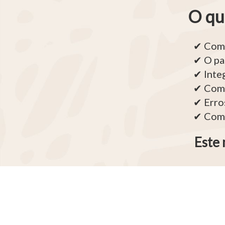
O qu
✔ Como
✔ O pa
✔ Inte
✔ Como
✔ Erro
✔ Como
Este 
A Dinbra