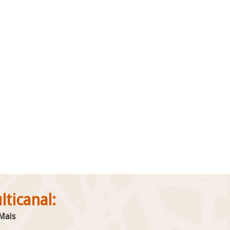
ticanal:
 Mais