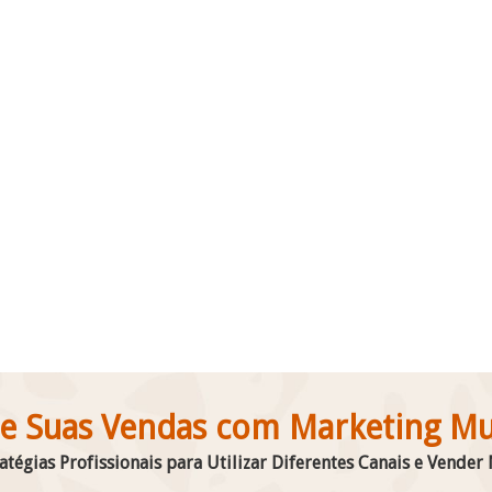
ultados gerados
o das soluções RD
os principais eventos da
s no mercado
da ferramenta. Estruturamos
egração entre marketing e vendas para
tável.
 Suas Vendas com Marketing Mul
atégias Profissionais para Utilizar Diferentes Canais e Vender