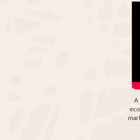
A 
eco
mark