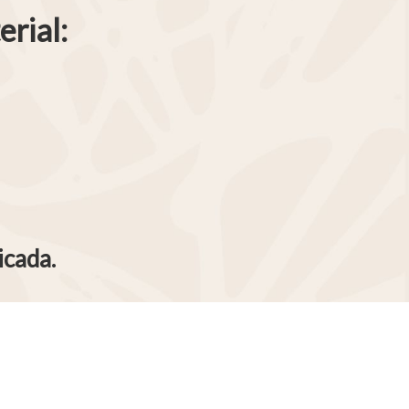
rial:
icada.
D Station