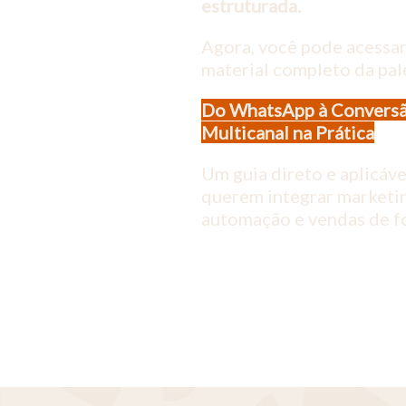
estruturada.
Agora, você pode acessar
material completo da pal
Do WhatsApp à Conversã
Multicanal na Prática
Um guia direto e aplicáv
querem integrar marketi
automação e vendas de fo